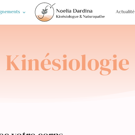
gnements
Actualité
Kinésiologie
vec votre corps…