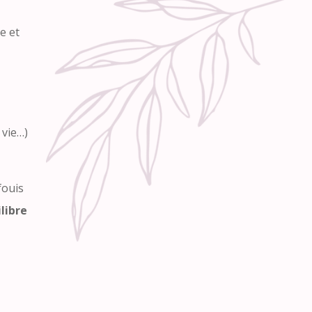
e et
 vie…)
fouis
ilibre