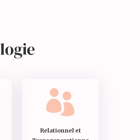
ologie

Relationnel et