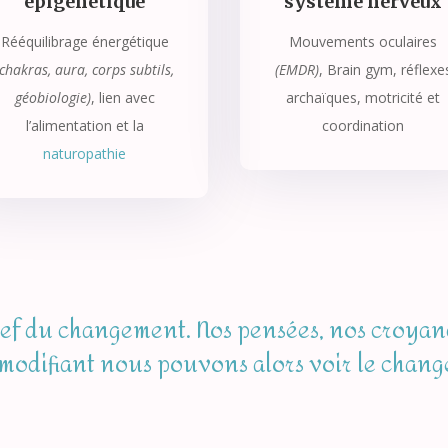
épigénétique
système nerveux
Rééquilibrage énergétique
Mouvements oculaires
(chakras, aura, corps subtils,
(EMDR)
, Brain gym, réflexe
géobiologie)
, lien avec
archaïques, motricité et
l’alimentation et la
coordination
naturopathie
clef du changement. Nos pensées, nos croya
s modifiant nous pouvons alors voir le chan