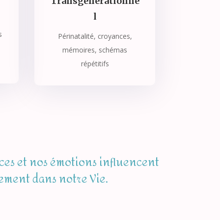
Transgenerationne
l
s
Périnatalité, croyances,
mémoires, schémas
répétitifs
nces et nos émotions influencent
gement dans notre Vie.