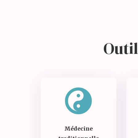
Outil

Médecine